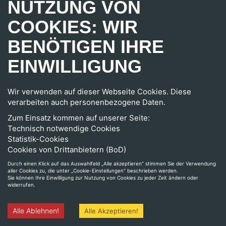
NUTZUNG VON
Berücksichtigung der Zwecke der Verarbeitung hat der
Betroffene das Recht, die Vervollständigung
COOKIES: WIR
unvollständiger personenbezogener Daten — auch mittels
BENÖTIGEN IHRE
einer ergänzenden Erklärung — zu verlangen.
c) Recht auf Löschung
EINWILLIGUNG
Der Betroffene hat das Recht, von dem Verantwortlichen
zu verlangen, daß ihn betreffende personenbezogene
Wir verwenden auf dieser Webseite Cookies. Diese
Daten unverzüglich gelöscht werden, und der
verarbeiten auch personenbezogene Daten.
Verantwortliche ist verpflichtet, personenbezogene Daten
unverzüglich zu löschen, sofern einer der folgenden
Zum Einsatz kommen auf unserer Seite:
Gründe zutrifft:
Technisch notwendige Cookies
aa) Die personenbezogenen Daten sind für die Zwecke, für
Statistik-Cookies
die sie erhoben oder auf sonstige Weise verarbeitet
Cookies von Drittanbietern (BoD)
wurden, nicht mehr notwendig.
Durch einen Klick auf das Auswahlfeld „Alle akzeptieren“ stimmen Sie der Verwendung
bb) Der Betroffene widerruft seine Einwilligung, auf die
aller Cookies zu, die unter „Cookie-Einstellungen“ beschrieben werden.
sich die Verarbeitung gemäß Artikel 6 Absatz 1 Buchstabe
Sie können Ihre Einwilligung zur Nutzung von Cookies zu jeder Zeit ändern oder
widerrufen.
a oder Artikel 9 Absatz 2 Buchstabe a DSGVO stützte, und
es fehlt an einer anderweitigen Rechtsgrundlage für die
Verarbeitung.
Alle Ablehnen!
Alle Akzeptieren!
cc) Der Betroffene legt gemäß Artikel 21 Absatz 1 DSGVO