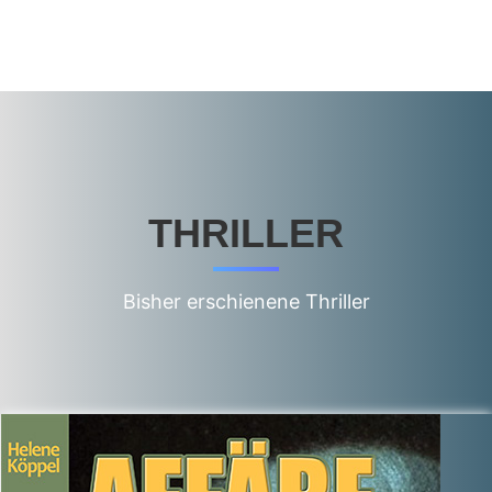
THRILLER
Bisher erschienene Thriller