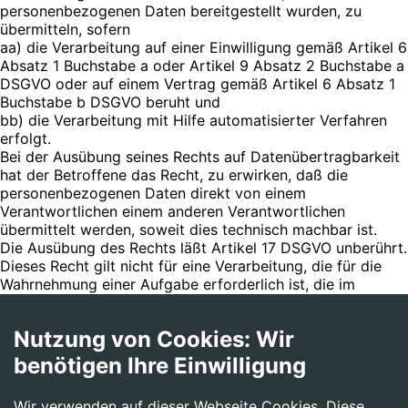
personenbezogenen Daten bereitgestellt wurden, zu
übermitteln, sofern
aa) die Verarbeitung auf einer Einwilligung gemäß Artikel 6
Absatz 1 Buchstabe a oder Artikel 9 Absatz 2 Buchstabe a
DSGVO oder auf einem Vertrag gemäß Artikel 6 Absatz 1
Buchstabe b DSGVO beruht und
bb) die Verarbeitung mit Hilfe automatisierter Verfahren
erfolgt.
Bei der Ausübung seines Rechts auf Datenübertragbarkeit
hat der Betroffene das Recht, zu erwirken, daß die
personenbezogenen Daten direkt von einem
Verantwortlichen einem anderen Verantwortlichen
übermittelt werden, soweit dies technisch machbar ist.
Die Ausübung des Rechts läßt Artikel 17 DSGVO unberührt.
Dieses Recht gilt nicht für eine Verarbeitung, die für die
Wahrnehmung einer Aufgabe erforderlich ist, die im
öffentlichen Interesse liegt oder in Ausübung öffentlicher
Gewalt erfolgt, die dem Verantwortlichen übertragen
Nutzung von Cookies: Wir
wurde.
benötigen Ihre Einwilligung
g) Recht auf Einschränkung der Verarbeitung
Der Betroffene hat das Recht zur Beschwerde bei einer
Wir verwenden auf dieser Webseite Cookies. Diese