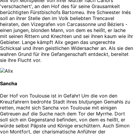
Alix von Montpellier von ihrer Mutter nach Cahors
'verschachert', an den Hof des für seine Grausamkeit
berüchtigten Fürstbischofs Bartomeu. Ihre Schwester Inés
soll an ihrer Stelle den im Volk beliebten Trencavel
heiraten, den Vizegrafen von Carcassonne und Béziers -
einen jungen, blonden Mann, von dem es heißt, er lache
mit seinen Rittern und Knechten und sei ihnen kaum wie ihr
Gebieter. Lange kämpft Alix gegen das ungerechte
Schicksal und ihren geistlichen Widersacher an. Als sie den
wahren Grund für ihre Gefangenschaft entdeckt, bereitet
sie ihre Flucht vor.
Sancha
Der Hof von Toulouse ist in Gefahr! Um die von den
Kreuzfahrern bedrohte Stadt ihres blutjungen Gemahls zu
retten, macht sich Sancha von Toulouse mit einigen
Getreuen auf die Suche nach dem Tor der Myrrhe. Dort
soll sich ein Gegenstand befinden, von dem es heißt, er
würde selbst Päpste und Könige erschüttern. Auch Simon
von Montfort, der charismatische Anführer der