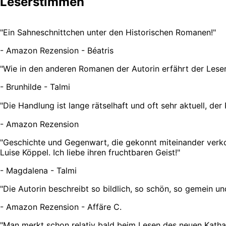
Leserstimmen
"
Ein Sahneschnittchen unter den Historischen Romanen!
"
-
Amazon Rezension - Béatris
"
Wie in den anderen Romanen der Autorin erfährt der Leser
-
Brunhilde - Talmi
"
Die Handlung ist lange rätselhaft und oft sehr aktuell, de
-
Amazon Rezension
"
Geschichte und Gegenwart, die gekonnt miteinander verko
Luise Köppel. Ich liebe ihren fruchtbaren Geist!
"
-
Magdalena - Talmi
"
Die Autorin beschreibt so bildlich, so schön, so gemein un
-
Amazon Rezension - Affäre C.
"
Man merkt schon relativ bald beim Lesen des neuen Katha