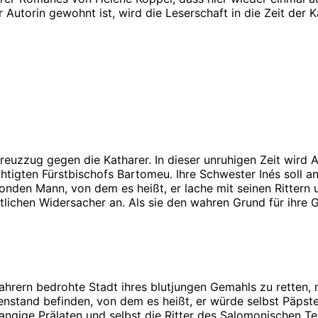
 Autorin gewohnt ist, wird die Leserschaft in die Zeit der 
euzzug gegen die Katharer. In dieser unruhigen Zeit wird A
tigten Fürstbischofs Bartomeu. Ihre Schwester Inés soll an 
onden Mann, von dem es heißt, er lache mit seinen Rittern 
lichen Widersacher an. Als sie den wahren Grund für ihre Ge
ahrern bedrohte Stadt ihres blutjungen Gemahls zu retten,
enstand befinden, von dem es heißt, er würde selbst Päpst
angige Prälaten und selbst die Ritter des Salomonischen Te