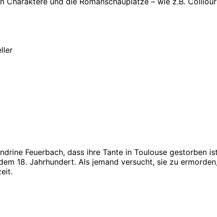
ten Charaktere und die Romanschauplätze – wie z.B. Colliour
ller
ndrine Feuerbach, dass ihre Tante in Toulouse gestorben ist
em 18. Jahrhundert. Als jemand versucht, sie zu ermorden, me
eit.