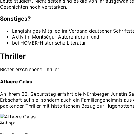
Leute studiert. Nicht selten sind es die von ihr ausgewähl
Geschichten noch verstärken.
Sonstiges?
Langjähriges Mitglied im Verband deutscher Schriftste
Aktiv im Montségur-Autorenforum und
bei HOMER-Historische Literatur
Thriller
Bisher erschienene Thriller
Affaere Calas
An ihrem 33. Geburtstag erfährt die Nürnberger Juristin Sa
Erbschaft auf sie, sondern auch ein Familiengeheimnis aus d
packender Thriller mit historischem Bezug zur Hugenottenz
&nbsp: