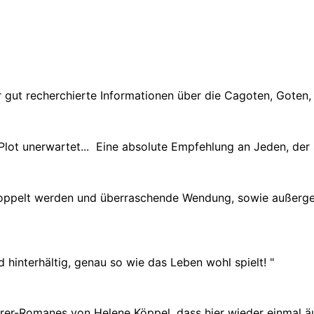
 gut recherchierte Informationen über die Cagoten, Goten, 
r Plot unerwartet... Eine absolute Empfehlung an Jeden, de
ppelt werden und überraschende Wendung, sowie außergewöh
d hinterhältig, genau so wie das Leben wohl spielt!
"
rer-Romanes von Helene Köppel, dass hier wieder einmal ä