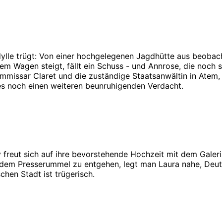
ylle trügt: Von einer hochgelegenen Jagdhütte aus beobach
em Wagen steigt, fällt ein Schuss - und Annrose, die noch 
ommissar Claret und die zuständige Staatsanwältin in Atem, 
es noch einen weiteren beunruhigenden Verdacht.
llby freut sich auf ihre bevorstehende Hochzeit mit dem Gal
em Presserummel zu entgehen, legt man Laura nahe, Deutsch
chen Stadt ist trügerisch.