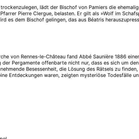
rockenzulegen, lädt der Bischof von Pamiers die ehemalige
Pfarrer Pierre Clergue, belasten. Er gilt als »Wolf im Schafs
rd es dem Bischof gelingen, das aus Béatris herauszupress
kirche von Rennes-le-Château fand Abbé Saunière 1886 ein
g der Pergamente offenbarte nicht nur, dass es sich um den
nehmende Besessenheit, die Lösung des Rätsels zu finden, 
seine Entdeckungen waren, zeigten mysteriöse Todesfälle u
pel