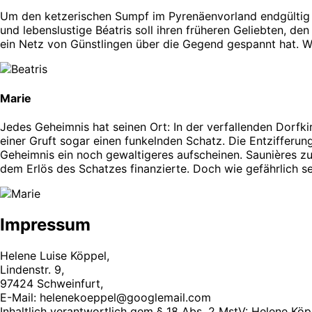
Um den ketzerischen Sumpf im Pyrenäenvorland endgültig t
und lebenslustige Béatris soll ihren früheren Geliebten, den 
ein Netz von Günstlingen über die Gegend gespannt hat. Wi
Marie
Jedes Geheimnis hat seinen Ort: In der verfallenden Dorf
einer Gruft sogar einen funkelnden Schatz. Die Entzifferun
Geheimnis ein noch gewaltigeres aufscheinen. Saunières zu
dem Erlös des Schatzes finanzierte. Doch wie gefährlich 
Impressum
Helene Luise Köppel,
Lindenstr. 9,
97424 Schweinfurt,
E-Mail: helenekoeppel@googlemail.com
Inhaltlich verantwortlich gem § 18 Abs. 2 MstV: Helene Köp