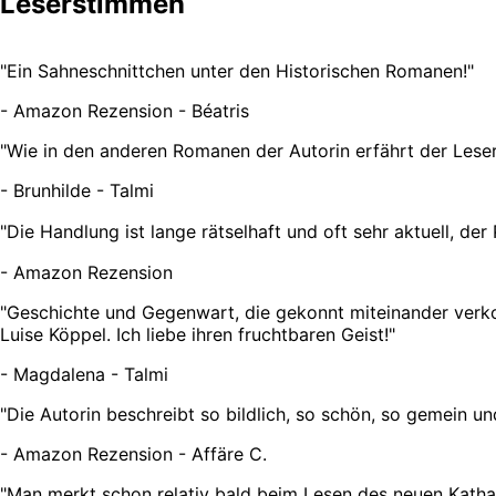
Leserstimmen
"
Ein Sahneschnittchen unter den Historischen Romanen!
"
-
Amazon Rezension - Béatris
"
Wie in den anderen Romanen der Autorin erfährt der Leser
-
Brunhilde - Talmi
"
Die Handlung ist lange rätselhaft und oft sehr aktuell, de
-
Amazon Rezension
"
Geschichte und Gegenwart, die gekonnt miteinander verko
Luise Köppel. Ich liebe ihren fruchtbaren Geist!
"
-
Magdalena - Talmi
"
Die Autorin beschreibt so bildlich, so schön, so gemein un
-
Amazon Rezension - Affäre C.
"
Man merkt schon relativ bald beim Lesen des neuen Katha