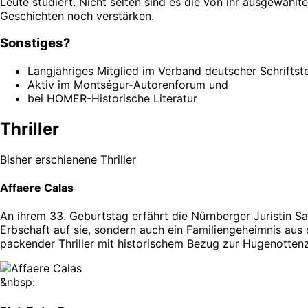
Leute studiert. Nicht selten sind es die von ihr ausgewähl
Geschichten noch verstärken.
Sonstiges?
Langjähriges Mitglied im Verband deutscher Schriftste
Aktiv im Montségur-Autorenforum und
bei HOMER-Historische Literatur
Thriller
Bisher erschienene Thriller
Affaere Calas
An ihrem 33. Geburtstag erfährt die Nürnberger Juristin Sa
Erbschaft auf sie, sondern auch ein Familiengeheimnis aus d
packender Thriller mit historischem Bezug zur Hugenottenz
&nbsp: