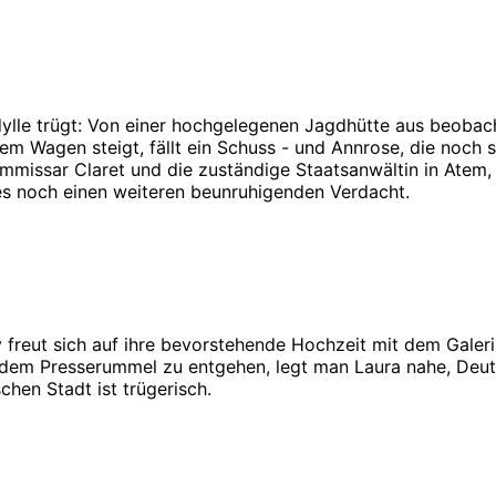
ylle trügt: Von einer hochgelegenen Jagdhütte aus beobach
em Wagen steigt, fällt ein Schuss - und Annrose, die noch 
ommissar Claret und die zuständige Staatsanwältin in Atem, 
es noch einen weiteren beunruhigenden Verdacht.
llby freut sich auf ihre bevorstehende Hochzeit mit dem Gal
em Presserummel zu entgehen, legt man Laura nahe, Deutsch
chen Stadt ist trügerisch.