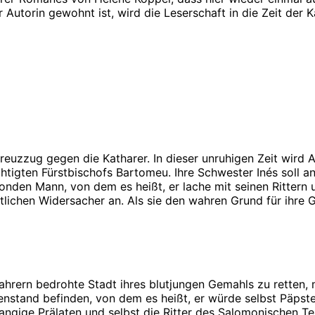
 Autorin gewohnt ist, wird die Leserschaft in die Zeit der 
euzzug gegen die Katharer. In dieser unruhigen Zeit wird A
tigten Fürstbischofs Bartomeu. Ihre Schwester Inés soll an 
onden Mann, von dem es heißt, er lache mit seinen Rittern 
lichen Widersacher an. Als sie den wahren Grund für ihre Ge
ahrern bedrohte Stadt ihres blutjungen Gemahls zu retten,
enstand befinden, von dem es heißt, er würde selbst Päpst
angige Prälaten und selbst die Ritter des Salomonischen Te