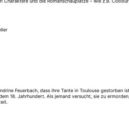
ten Charaktere und die Romanschauplätze – wie z.B. Colliour
ller
ndrine Feuerbach, dass ihre Tante in Toulouse gestorben ist
em 18. Jahrhundert. Als jemand versucht, sie zu ermorden, me
eit.