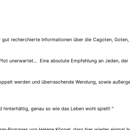
 gut recherchierte Informationen über die Cagoten, Goten, 
r Plot unerwartet... Eine absolute Empfehlung an Jeden, de
ppelt werden und überraschende Wendung, sowie außergewöh
d hinterhältig, genau so wie das Leben wohl spielt!
"
rer-Romanes von Helene Köppel, dass hier wieder einmal ä