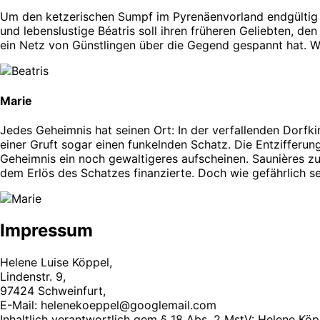
Um den ketzerischen Sumpf im Pyrenäenvorland endgültig t
und lebenslustige Béatris soll ihren früheren Geliebten, den 
ein Netz von Günstlingen über die Gegend gespannt hat. Wi
Marie
Jedes Geheimnis hat seinen Ort: In der verfallenden Dorf
einer Gruft sogar einen funkelnden Schatz. Die Entzifferun
Geheimnis ein noch gewaltigeres aufscheinen. Saunières zu
dem Erlös des Schatzes finanzierte. Doch wie gefährlich 
Impressum
Helene Luise Köppel,
Lindenstr. 9,
97424 Schweinfurt,
E-Mail: helenekoeppel@googlemail.com
Inhaltlich verantwortlich gem § 18 Abs. 2 MstV: Helene Köp