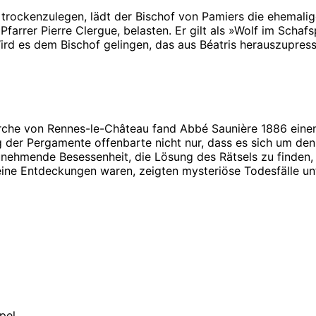
rockenzulegen, lädt der Bischof von Pamiers die ehemalige
Pfarrer Pierre Clergue, belasten. Er gilt als »Wolf im Schafs
rd es dem Bischof gelingen, das aus Béatris herauszupress
kirche von Rennes-le-Château fand Abbé Saunière 1886 ein
g der Pergamente offenbarte nicht nur, dass es sich um den
nehmende Besessenheit, die Lösung des Rätsels zu finden, 
seine Entdeckungen waren, zeigten mysteriöse Todesfälle u
pel